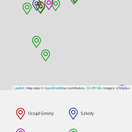
Leaflet
| Map data ©
OpenStreetMap
contributors,
CC-BY-SA
, Imagery ©
Mapbox
Urząd Gminy
Szkoły