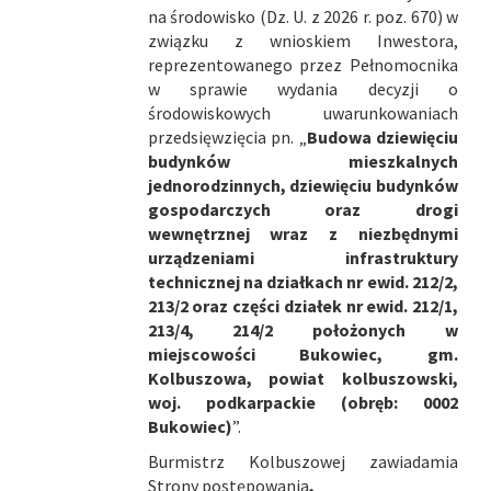
na środowisko (Dz. U. z 2026 r. poz. 670) w
związku z wnioskiem Inwestora,
reprezentowanego przez Pełnomocnika
w sprawie wydania decyzji o
środowiskowych uwarunkowaniach
przedsięwzięcia pn. „
Budowa dziewięciu
budynków mieszkalnych
jednorodzinnych, dziewięciu budynków
gospodarczych oraz drogi
wewnętrznej wraz z niezbędnymi
urządzeniami infrastruktury
technicznej na działkach nr ewid. 212/2,
213/2 oraz części działek nr ewid. 212/1,
213/4, 214/2 położonych w
miejscowości Bukowiec, gm.
Kolbuszowa, powiat kolbuszowski,
woj. podkarpackie (obręb: 0002
Bukowiec)
”.
Burmistrz Kolbuszowej zawiadamia
Strony postępowania
,