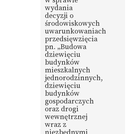
w sprawie
wydania
decyzji o
środowiskowych
uwarunkowaniach
przedsięwzięcia
pn. „Budowa
dziewięciu
budynków
mieszkalnych
jednorodzinnych,
dziewięciu
budynków
gospodarczych
oraz drogi
wewnętrznej
wraz z
niezbędnymi