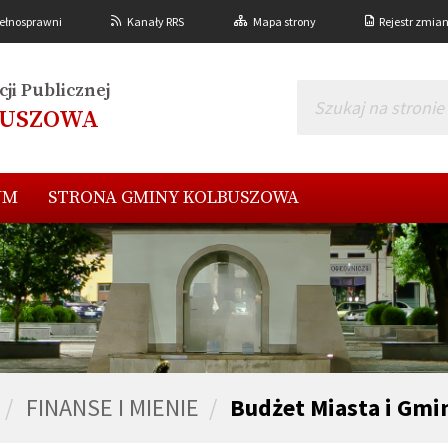
ełnosprawni
Kanały RRS
Mapa strony
Rejestr zmia
ji Publicznej
BUSZOWA
UM
STRONA GMINY KOLBUSZOWA
FINANSE I MIENIE
Budżet Miasta i Gm