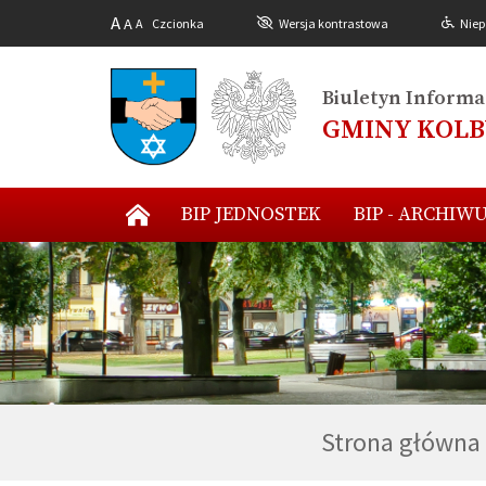
A
A
A
Czcionka
Wersja kontrastowa
Niep
Biuletyn Informac
GMINY KOL
BIP JEDNOSTEK
BIP - ARCHIW
Strona główna