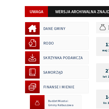
UWAGA
WERSJA ARCHIWALNA ZNAJD
DANE GMINY
RODO
1
maj 
SKRZYNKA PODAWCZA
2
SAMORZĄD
lut 
FINANSE I MIENIE
1
Budżet Miasta i
lis 
Gminy Kolbuszowa