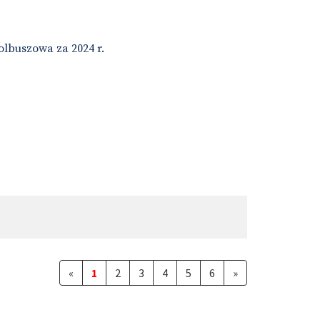
lbuszowa za 2024 r.
«
1
2
3
4
5
6
»