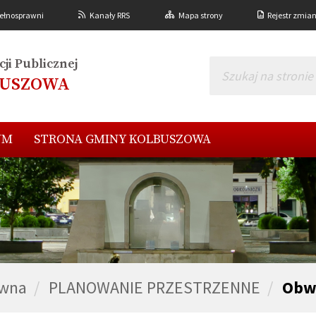
ełnosprawni
Kanały RRS
Mapa strony
Rejestr zmia
ji Publicznej
BUSZOWA
UM
STRONA GMINY KOLBUSZOWA
ówna
PLANOWANIE PRZESTRZENNE
Obw