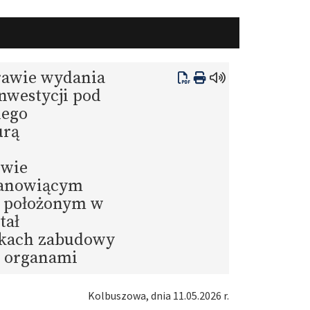
rawie wydania
nwestycji pod
nego
urą
owie
stanowiącym
57 położonym w
tał
nkach zabudowy
z organami
Kolbuszowa, dnia 11.05.2026 r.