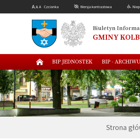
A
A
A
Czcionka
Wersja kontrastowa
Niep
Biuletyn Informac
GMINY KOL
BIP JEDNOSTEK
BIP - ARCHIW
Strona gł