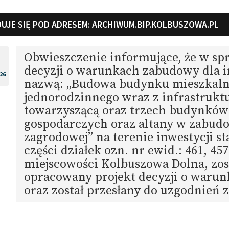
UJE SIĘ POD ADRESEM:
ARCHIWUM.BIP.KOLBUSZOWA.PL
Obwieszczenie informujące, że w sp
decyzji o warunkach zabudowy dla i
26
nazwą: „Budowa budynku mieszkal
jednorodzinnego wraz z infrastrukt
towarzyszącą oraz trzech budynków
gospodarczych oraz altany w zabud
zagrodowej” na terenie inwestycji 
części działek ozn. nr ewid.: 461, 4
miejscowości Kolbuszowa Dolna, zos
opracowany projekt decyzji o waru
oraz został przesłany do uzgodnień 