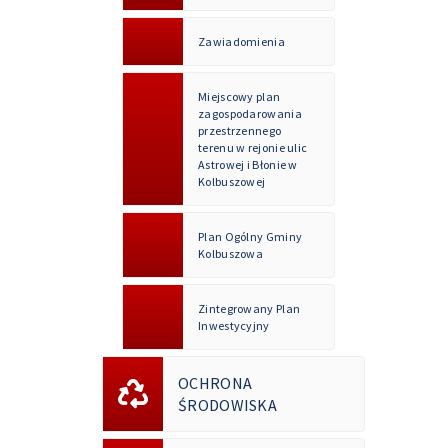
Zawiadomienia
Miejscowy plan
zagospodarowania
przestrzennego
terenu w rejonie ulic
Astrowej i Błonie w
Kolbuszowej
Plan Ogólny Gminy
Kolbuszowa
Zintegrowany Plan
Inwestycyjny
OCHRONA
ŚRODOWISKA