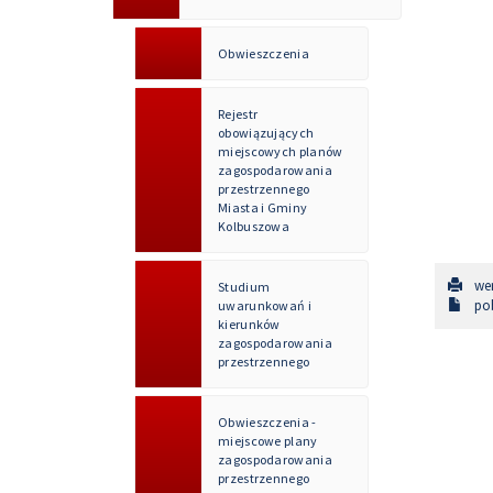
Obwieszczenia
Rejestr
obowiązujących
miejscowych planów
zagospodarowania
przestrzennego
Miasta i Gminy
Kolbuszowa
wer
Studium
pob
uwarunkowań i
kierunków
zagospodarowania
przestrzennego
Obwieszczenia -
miejscowe plany
zagospodarowania
przestrzennego