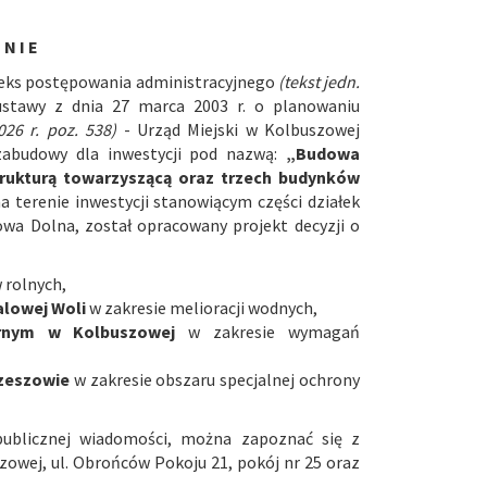
 N I E
Kodeks postępowania administracyjnego
(tekst jedn.
 ustawy z dnia 27 marca 2003 r. o planowaniu
026 r. poz. 538)
- Urząd Miejski w Kolbuszowej
zabudowy dla inwestycji pod nazwą:
„Budowa
rukturą towarzyszącą oraz trzech budynków
a terenie inwestycji stanowiącym części działek
owa Dolna, został opracowany projekt decyzji o
 rolnych,
alowej Woli
w zakresie melioracji wodnych,
arnym w Kolbuszowej
w zakresie wymagań
zeszowie
w zakresie obszaru specjalnej ochrony
publicznej wiadomości, można zapoznać się z
owej, ul. Obrońców Pokoju 21, pokój nr 25 oraz