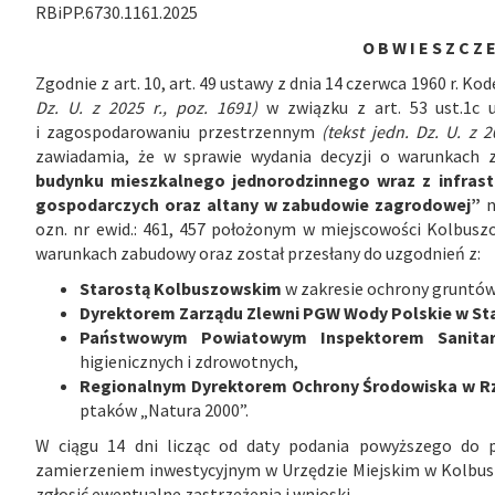
RBiPP.6730.1161.2025
O B W I E S Z C Z E
Zgodnie z art. 10, art. 49 ustawy z dnia 14 czerwca 1960 r. 
Dz. U. z 2025 r., poz. 1691)
w związku z art. 53 ust.1c
i zagospodarowaniu przestrzennym
(tekst jedn. Dz. U. z 2
zawiadamia, że w sprawie wydania decyzji o warunkach 
budynku mieszkalnego jednorodzinnego wraz z infrast
gospodarczych oraz altany w zabudowie zagrodowej”
n
ozn. nr ewid.: 461, 457 położonym w miejscowości Kolbusz
warunkach zabudowy oraz został przesłany do uzgodnień z:
Starostą Kolbuszowskim
w zakresie ochrony gruntów
Dyrektorem Zarządu Zlewni PGW Wody Polskie w St
Państwowym Powiatowym Inspektorem Sanit
higienicznych i zdrowotnych,
Regionalnym Dyrektorem Ochrony Środowiska w R
ptaków „Natura 2000”.
W ciągu 14 dni licząc od daty podania powyższego do 
zamierzeniem inwestycyjnym w Urzędzie Miejskim w Kolbusz
zgłosić ewentualne zastrzeżenia i wnioski.