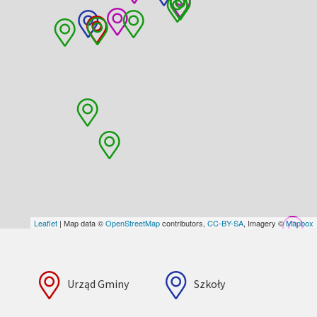
Leaflet
| Map data ©
OpenStreetMap
contributors,
CC-BY-SA
, Imagery ©
Mapbox
Urząd Gminy
Szkoły